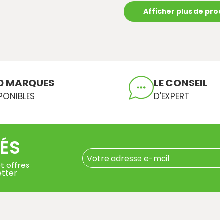
Afficher plus de pro
0 MARQUES
LE CONSEIL
PONIBLES
D'EXPERT
ÉS
t offres
etter