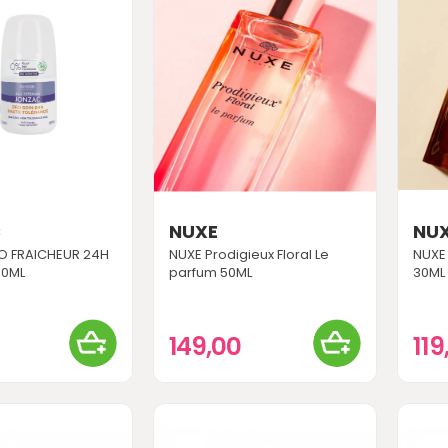
C
NUXE
NU
O FRAICHEUR 24H
NUXE Prodigieux Floral Le
NUXE 
50ML
parfum 50ML
30ML
149,00
11