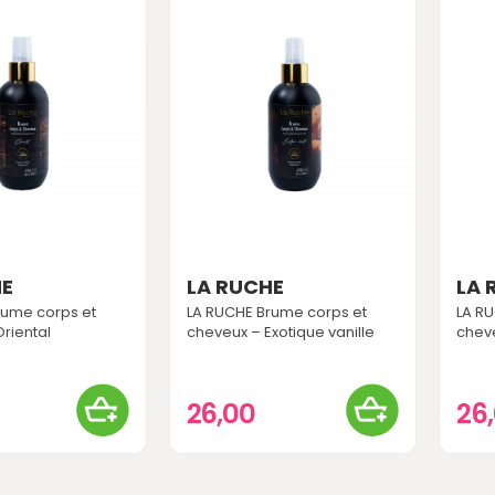
HE
LA RUCHE
LA 
rume corps et
LA RUCHE Brume corps et
LA R
riental
cheveux – Exotique vanille
cheve
26,00
26