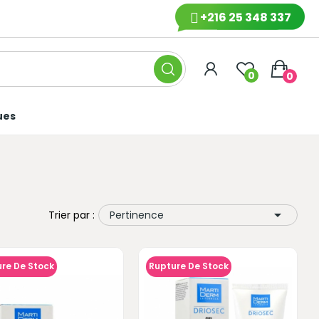
+216 25 348 337
0
0
ues

Trier par :
Pertinence
re De Stock
Rupture De Stock