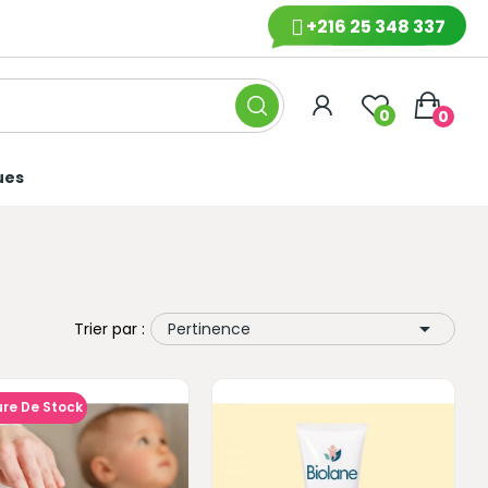
+216 25 348 337
0
0
ues

Trier par :
Pertinence
re De Stock