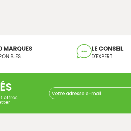
0 MARQUES
LE CONSEIL
PONIBLES
D'EXPERT
ÉS
t offres
etter