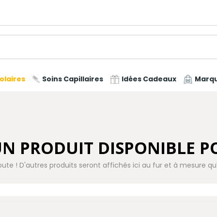
olaires
Soins Capillaires
Idées Cadeaux
Marq
N PRODUIT DISPONIBLE 
oute ! D'autres produits seront affichés ici au fur et à mesure qu'