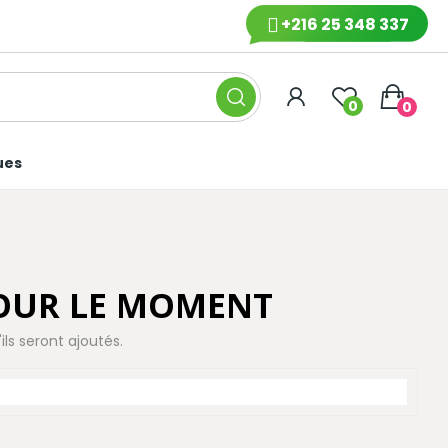
+216 25 348 337
0
0
ues
POUR LE MOMENT
ils seront ajoutés.