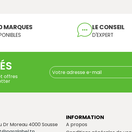
0 MARQUES
LE CONSEIL
PONIBLES
D'EXPERT
ÉS
t offres
etter
INFORMATION
du Dr Moreau 4000 Sousse
A propos
t@paralabel.tn