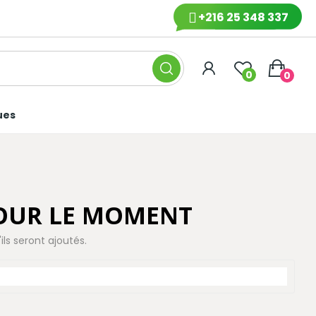
+216 25 348 337
0
0
ues
POUR LE MOMENT
ils seront ajoutés.