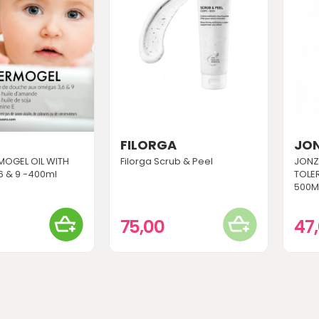
FILORGA
JO
OGEL OIL WITH
Filorga Scrub & Peel
JONZ
6 & 9 -400ml
TOLE
500M
75,00
47