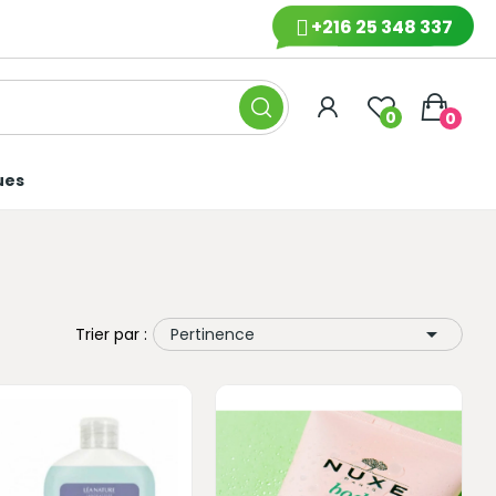
+216 25 348 337
0
0
ues

Trier par :
Pertinence