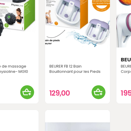
BEU
le de massage
BEURER FB 12 Bain
BEURE
hysioline- MG10
Bouillonnant pour les Pieds
Corp
129,00
19