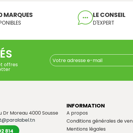
0 MARQUES
LE CONSEIL
PONIBLES
D'EXPERT
ÉS
t offres
etter
INFORMATION
du Dr Moreau 4000 Sousse
A propos
t@paralabel.tn
Conditions générales de ven
Mentions légales
02 814