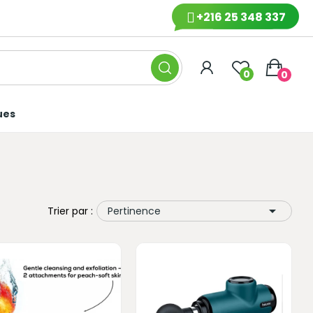
+216 25 348 337
0
0
ues

Trier par :
Pertinence