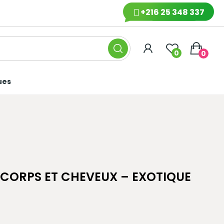
+216 25 348 337
0
0
ues
CORPS ET CHEVEUX – EXOTIQUE