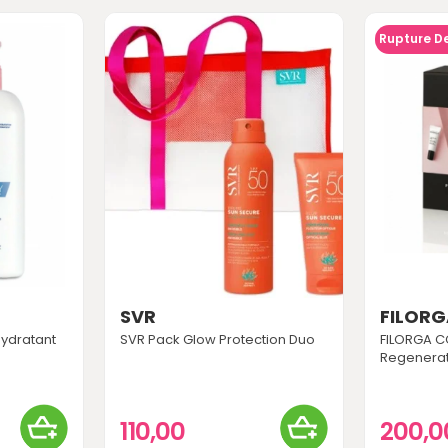
Rupture D
SVR
FILOR
hydratant
SVR Pack Glow Protection Duo
FILORGA C
Regenerat
110,00
200,