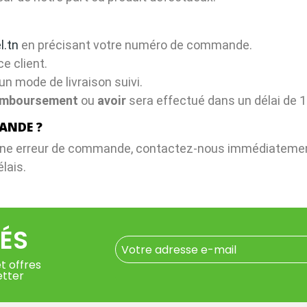
l.tn
en précisant votre numéro de commande.
e client.
n mode de livraison suivi.
emboursement
ou
avoir
sera effectué dans un délai de 1
ANDE ?
 une erreur de commande, contactez-nous immédiateme
lais.
ÉS
t offres
etter