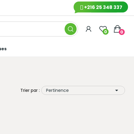
+216 25 348 337
0
0
ues

Trier par :
Pertinence