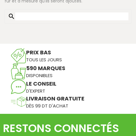
fur et à mesure qu'ils seront ajoutés.
search
PRIX BAS
TOUS LES JOURS
590 MARQUES
DISPONIBLES
LE CONSEIL
D'EXPERT
LIVRAISON GRATUITE
DÈS 99 DT D'ACHAT
RESTONS CONNECTÉS