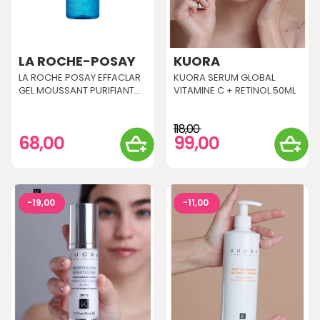
LA ROCHE-POSAY
KUORA
LA ROCHE POSAY EFFACLAR
KUORA SERUM GLOBAL
GEL MOUSSANT PURIFIANT...
VITAMINE C + RETINOL 50ML
118,00
68,00
99,00
-19,00
-11,00