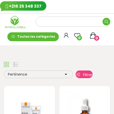
+216 25 348 337
Toutes les catégories
0
0

Pertinence
Filtrer