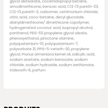
glycol distearate, cocamidopropyl betaine,
amodimethicone, benzoic acid, C12-13 pareth-23,
C12-13 pareth-3, carbomer, cetrimonium chloride,
citric acid, coco-betaine, decyl glucoside,
divinyldimethicone/ dimethicone copolymer,
hydrogenated coconut acid, isopropyl alcohol,
panthenol, PEG-55 propylene glycol oleate,
phenoxyethanol, piroctone olamine,
polyquaternium-10, polyquaternium-7,
polysorbate 21, PPG-5-ceteth-20, propylene
glycol, Prunus armeniaca kernel oil, salicylic acid,
sodium acetate, sodium benzoate, sodium
chloride, sodium hydroxide, sodium isethionate,
trideceth-6, parfum