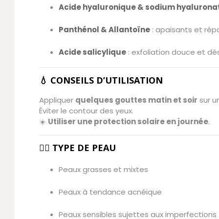
Acide hyaluronique & sodium hyalurona
Panthénol & Allantoïne
: apaisants et rép
Acide salicylique
: exfoliation douce et dé
💧 CONSEILS D’UTILISATION
Appliquer
quelques gouttes matin et soir
sur u
Éviter le contour des yeux.
☀️
Utiliser une protection solaire en journée
.
👩‍⚕️ TYPE DE PEAU
Peaux grasses et mixtes
Peaux à tendance acnéique
Peaux sensibles sujettes aux imperfections