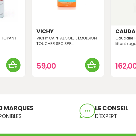
VICHY
CAUDAL
ETTOYANT
VICHY CAPITAL SOLEIL ÉMULSION
Caudalie R
TOUCHER SEC SPF...
liftant reg
59,00
162,0
0 MARQUES
LE CONSEIL
PONIBLES
D'EXPERT