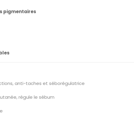
s pigmentaires
bles
ctions, anti-taches et séborégulatrice
 cutanée, régule le sébum
te