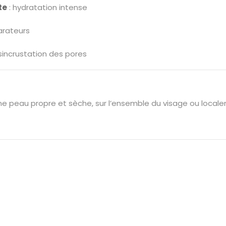
te
: hydratation intense
arateurs
sincrustation des pores
ne peau propre et sèche, sur l’ensemble du visage ou local