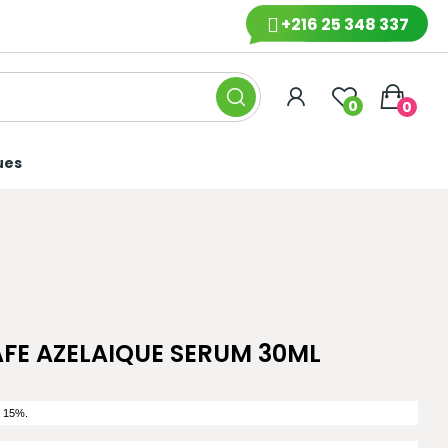
+216 25 348 337
0
0
ues
FE AZELAIQUE SERUM 30ML
e 15%.