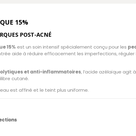
ÏQUE 15%
ARQUES POST-ACNÉ
que 15%
est un soin intensif spécialement conçu pour les
pea
rée aide à réduire efficacement les imperfections, réguler 
olytiques et anti-inflammatoires
, l’acide azélaïque agit 
libre cutané.
 peau est affiné et le teint plus uniforme.
ections