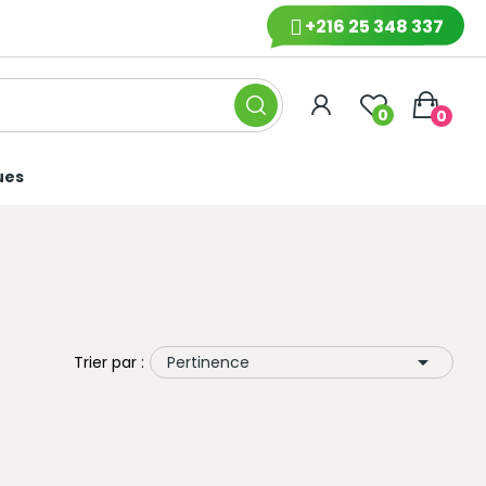
+216 25 348 337
0
0
ues

Trier par :
Pertinence