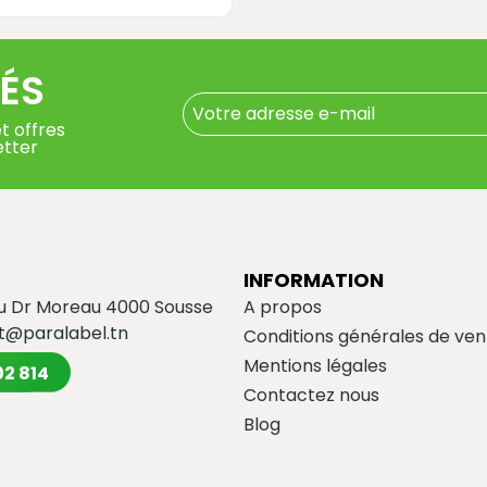
ÉS
t offres
etter
INFORMATION
du Dr Moreau 4000 Sousse
A propos
t@paralabel.tn
Conditions générales de ven
Mentions légales
02 814
Contactez nous
Blog