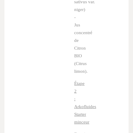
sativus
var.
niger)
-
Jus
concentré
de
Citron
BIO
(
Citrus
limon
).
Étape
2
:
Arkofluides
Starter
minceur