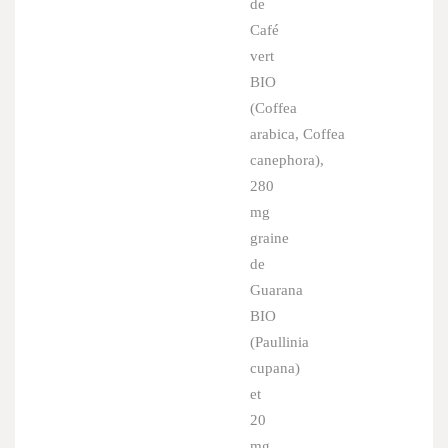
de
Café
vert
BIO
(
Coffea
arabica
,
Coffea
canephora
),
280
mg
graine
de
Guarana
BIO
(
Paullinia
cupana
)
et
20
mg