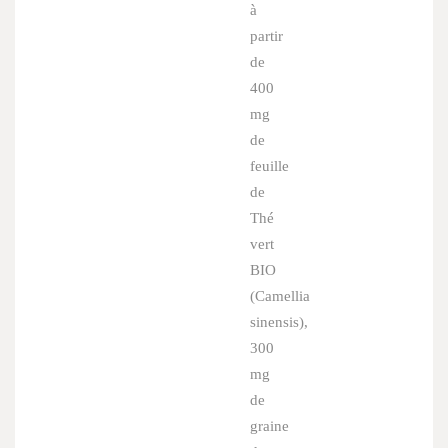
à
partir
de
400
mg
de
feuille
de
Thé
vert
BIO
(
Camellia
sinensis
),
300
mg
de
graine