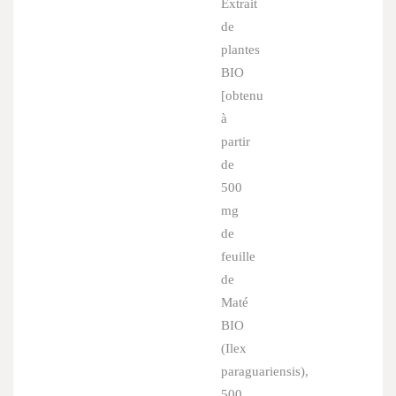
Extrait
de
plantes
BIO
[obtenu
à
partir
de
500
mg
de
feuille
de
Maté
BIO
(
Ilex
paraguariensis
),
500