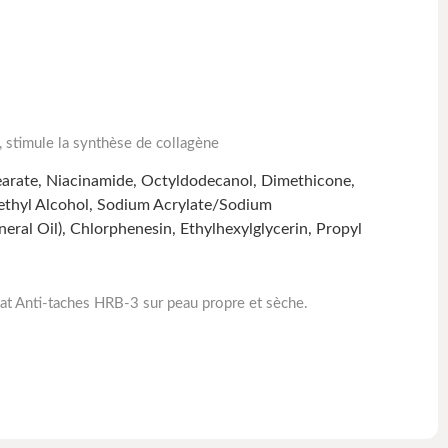
on, stimule la synthèse de collagène
Stearate, Niacinamide, Octyldodecanol, Dimethicone,
enethyl Alcohol, Sodium Acrylate/Sodium
eral Oil), Chlorphenesin, Ethylhexylglycerin, Propyl
at Anti-taches HRB-3 sur peau propre et sèche.