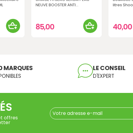
ML
NEUVE BOOSTER ANTI...
litres Sho
85,00
40,0
0 MARQUES
LE CONSEIL
PONIBLES
D'EXPERT
ÉS
t offres
etter