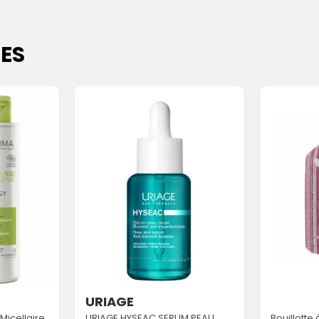
ES
URIAGE
icellaire
URIAGE HYSEAC SERUM PEAU
Bouillotte