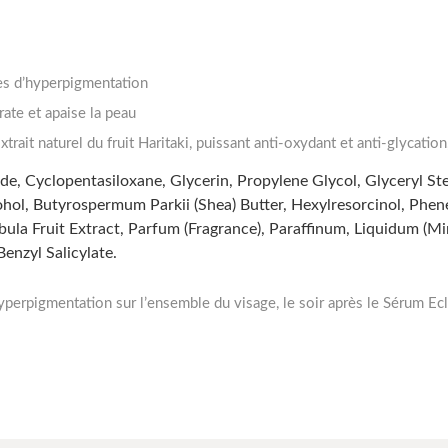
es d’hyperpigmentation
rate et apaise la peau
xtrait naturel du fruit Haritaki, puissant anti-oxydant et anti-glycati
ride, Cyclopentasiloxane, Glycerin, Propylene Glycol, Glyceryl 
lcohol, Butyrospermum Parkii (Shea) Butter, Hexylresorcinol, Ph
la Fruit Extract, Parfum (Fragrance), Paraffinum, Liquidum (Min
enzyl Salicylate.
pigmentation sur l’ensemble du visage, le soir après le Sérum Ecl