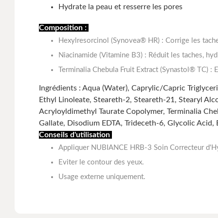
Hydrate la peau et resserre les pores
Composition :
Hexylresorcinol (Synovea® HR) : Corrige les tach
Niacinamide (Vitamine B3) : Réduit les taches, hyd
Terminalia Chebula Fruit Extract (Synastol® TC) : E
Ingrédients : Aqua (Water), Caprylic/Capric Triglyce
Ethyl Linoleate, Steareth-2, Steareth-21, Stearyl A
Acryloyldimethyl Taurate Copolymer, Terminalia Chebu
Gallate, Disodium EDTA, Trideceth-6, Glycolic Acid, B
Conseils d'utilisation
Appliquer NUBIANCE HRB-3 Soin Correcteur d'Hyper
Eviter le contour des yeux.
Usage externe uniquement.