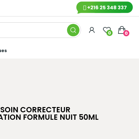
+216 25 348 337
0
0
ues
 SOIN CORRECTEUR
ATION FORMULE NUIT 50ML