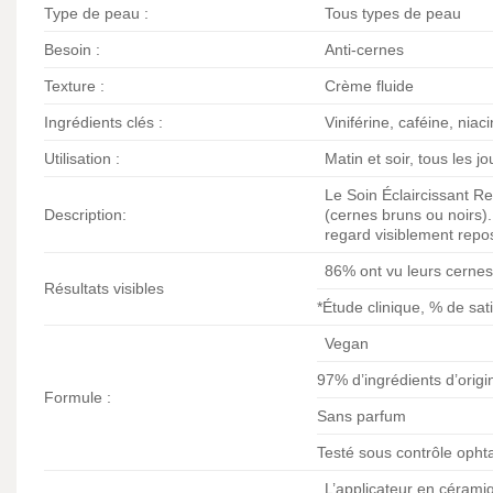
Type de peau :
Tous types de peau
Besoin :
Anti-cernes
Texture :
Crème fluide
Ingrédients clés :
Viniférine, caféine, nia
Utilisation :
Matin et soir, tous les jo
Le Soin Éclaircissant Re
Description:
(cernes bruns ou noirs).
regard visiblement repo
86% ont vu leurs cernes 
Résultats visibles
*Étude clinique, % de sati
Vegan
97% d’ingrédients d’origi
Formule :
Sans parfum
Testé sous contrôle opht
L’applicateur en céramiq