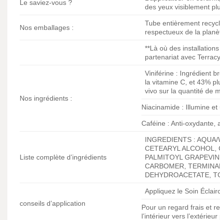
Le saviez-vous ?
des yeux visiblement pl
Tube entièrement recycl
Nos emballages :
respectueux de la planè
**Là où des installatio
partenariat avec Terracy
Viniférine : Ingrédient 
la vitamine C, et 43% plu
vivo sur la quantité de
Nos ingrédients :
Niacinamide : Illumine et u
Caféine : Anti-oxydante, a
INGREDIENTS : AQUA
CETEARYL ALCOHOL, 
Liste complète d’ingrédients
PALMITOYL GRAPEVIN
CARBOMER, TERMINAL
DEHYDROACETATE, TO
Appliquez le Soin Éclair
conseils d’application
Pour un regard frais et 
l’intérieur vers l’extérie