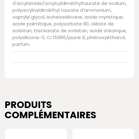
d'acrylamide/acryloyldiméthyltaurate de sodium,
polyacryloyldiméthyl taurate d'ammonium,
caprylyl glycol, Isohexadécane, acide myristique,
acide palmitique, polysorbate 80, oléate de
sorbitan, tristéarate de sorbitan, acide stéarique,
polysilicone-11, CI 15985/jaune 6, phénoxyéthanol,
parfum.
PRODUITS
COMPLÉMENTAIRES