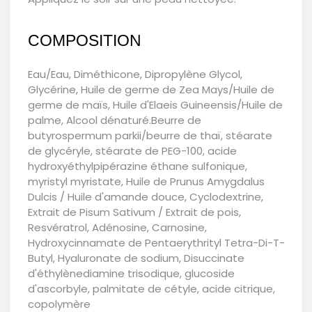
COMPOSITION
Eau/Eau, Diméthicone, Dipropylène Glycol,
Glycérine, Huile de germe de Zea Mays/Huile de
germe de maïs, Huile d'Elaeis Guineensis/Huile de
palme, Alcool dénaturé.Beurre de
butyrospermum parkii/beurre de thaï, stéarate
de glycéryle, stéarate de PEG-100, acide
hydroxyéthylpipérazine éthane sulfonique,
myristyl myristate, Huile de Prunus Amygdalus
Dulcis / Huile d'amande douce, Cyclodextrine,
Extrait de Pisum Sativum / Extrait de pois,
Resvératrol, Adénosine, Carnosine,
Hydroxycinnamate de Pentaerythrityl Tetra-Di-T-
Butyl, Hyaluronate de sodium, Disuccinate
d'éthylènediamine trisodique, glucoside
d'ascorbyle, palmitate de cétyle, acide citrique,
copolymère