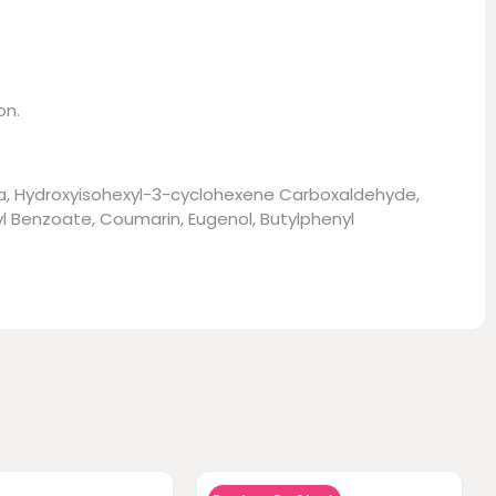
on.
ata, Hydroxyisohexyl-3-cyclohexene Carboxaldehyde,
nzyl Benzoate, Coumarin, Eugenol, Butylphenyl