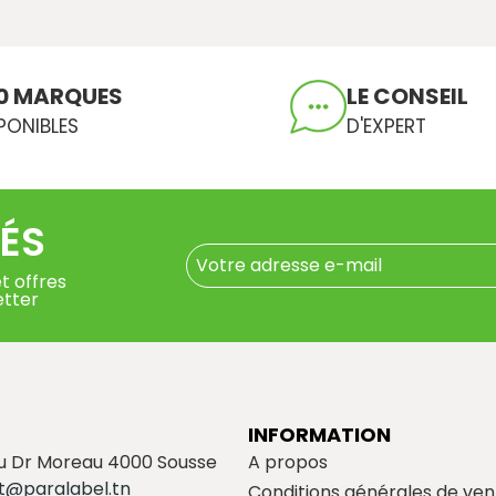
0 MARQUES
LE CONSEIL
PONIBLES
D'EXPERT
ÉS
t offres
etter
INFORMATION
du Dr Moreau 4000 Sousse
A propos
t@paralabel.tn
Conditions générales de ven