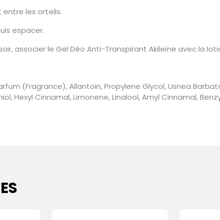
 entre les orteils.
uis espacer.
oir, associer le Gel Déo Anti-Transpirant Akileïne avec la loti
arfum (Fragrance), Allantoin, Propylene Glycol, Usnea Barb
eraniol, Hexyl Cinnamal, Limonene, Linalool, Amyl Cinnamal, Be
ES