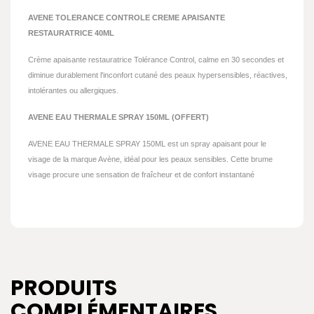
AVENE TOLERANCE CONTROLE CREME APAISANTE
RESTAURATRICE 40ML
Crème apaisante restauratrice Tolérance Control, calme en 30 secondes et
diminue durablement l'inconfort cutané des peaux hypersensibles, réactives,
intolérantes ou allergiques.
AVENE EAU THERMALE SPRAY 150ML (OFFERT)
AVENE EAU THERMALE SPRAY 150ML est un spray apaisant pour le
visage de la marque Avène, idéal pour les peaux sensibles. Cette brume
visage procure une sensation de fraîcheur et de confort instantané
PRODUITS
COMPLÉMENTAIRES