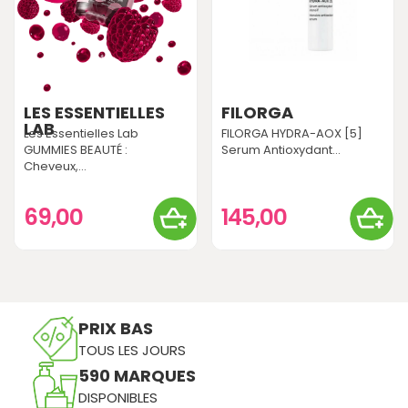
LES ESSENTIELLES
FILORGA
LAB
Les Essentielles Lab
FILORGA HYDRA-AOX [5]
GUMMIES BEAUTÉ :
Serum Antioxydant...
Cheveux,...
69,00
145,00
PRIX BAS
TOUS LES JOURS
590 MARQUES
DISPONIBLES