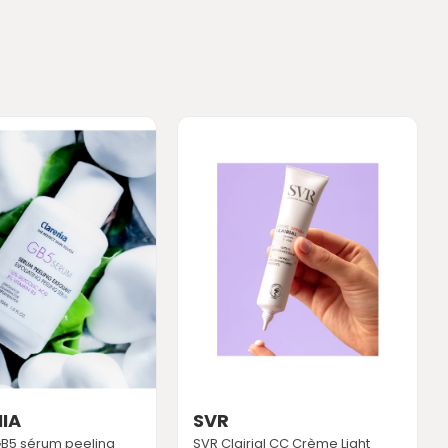
IA
SVR
GB5 sérum peeling
SVR Clairial CC Crème Light