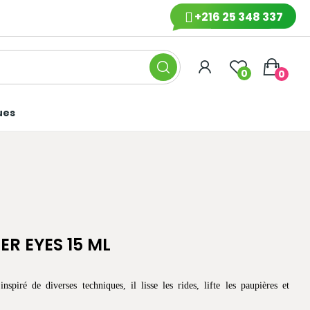
+216 25 348 337
0
0
ues
ER EYES 15 ML
nspiré de diverses techniques, il lisse les rides, lifte les paupières et