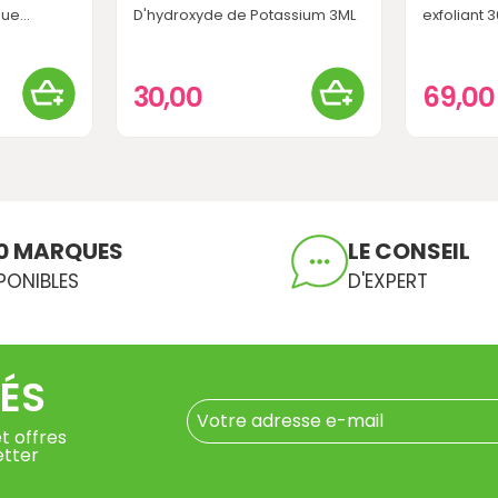
e...
D'hydroxyde de Potassium 3ML
exfoliant 
30,00
69,0
0 MARQUES
LE CONSEIL
PONIBLES
D'EXPERT
ÉS
t offres
etter