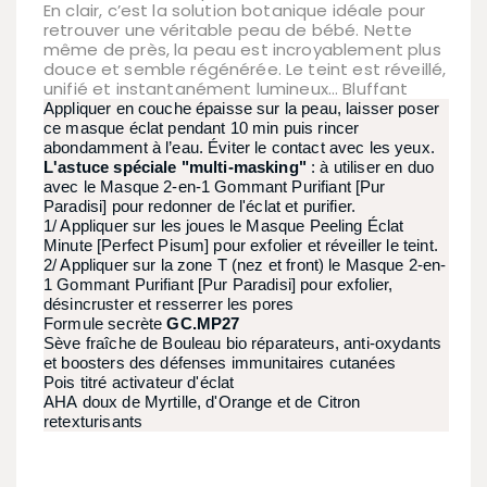
En clair, c’est la solution botanique idéale pour
retrouver une véritable peau de bébé. Nette
même de près, la peau est incroyablement plus
douce et semble régénérée. Le teint est réveillé,
unifié et instantanément lumineux… Bluffant
Appliquer en couche épaisse sur la peau, laisser poser
ce masque éclat pendant 10 min puis rincer
abondamment à l’eau. Éviter le contact avec les yeux.
L'astuce spéciale "multi-masking"
: à utiliser en duo
avec le Masque 2-en-1 Gommant Purifiant [Pur
Paradisi] pour redonner de l'éclat et purifier.
1/ Appliquer sur les joues le Masque Peeling Éclat
Minute [Perfect Pisum] pour exfolier et réveiller le teint.
2/ Appliquer sur la zone T (nez et front) le Masque 2-en-
1 Gommant Purifiant [Pur Paradisi] pour exfolier,
désincruster et resserrer les pores
Formule secrète
GC.MP27
Sève fraîche de Bouleau bio réparateurs, anti-oxydants
et boosters des défenses immunitaires cutanées
Pois titré activateur d'éclat
AHA doux de Myrtille, d'Orange et de Citron
retexturisants