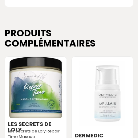
PRODUITS
COMPLÉMENTAIRES
LES SECRETS DE
LOLY
Les Secrets de Loly Repair
DERMEDIC
Time Masque...