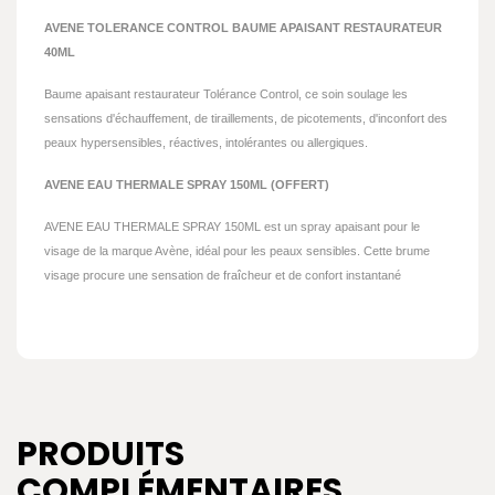
AVENE TOLERANCE CONTROL BAUME APAISANT RESTAURATEUR
40ML
Baume apaisant restaurateur Tolérance Control, ce soin soulage les
sensations d'échauffement, de tiraillements, de picotements, d'inconfort des
peaux hypersensibles, réactives, intolérantes ou allergiques.
AVENE EAU THERMALE SPRAY 150ML (OFFERT)
AVENE EAU THERMALE SPRAY 150ML est un spray apaisant pour le
visage de la marque Avène, idéal pour les peaux sensibles. Cette brume
visage procure une sensation de fraîcheur et de confort instantané
PRODUITS
COMPLÉMENTAIRES