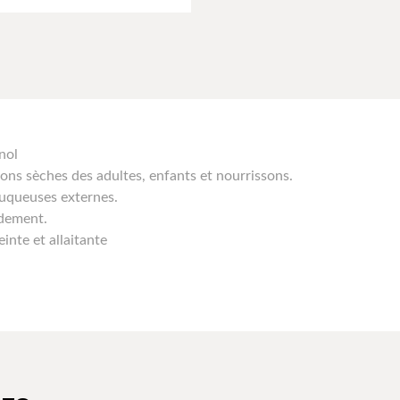
nol
tions sèches des adultes, enfants et nourrissons.
muqueuses externes.
idement.
inte et allaitante