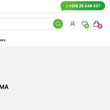
+216 25 348 337
0
0
ues
LMA