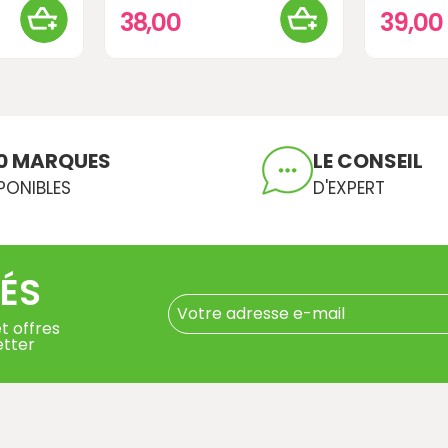
38,00
39,00
0 MARQUES
LE CONSEIL
PONIBLES
D'EXPERT
ÉS
t offres
etter