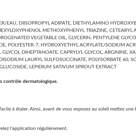
ATER/EAU, DIISOPROPYL ADIPATE, DIETHYLAMINO HYDROXY
YLHEXYLOXYPHENOL METHOXYPHENYL TRIAZINE, CETEARYL 
ROGENATED VEGETABLE OIL, GLYCERIN, PENTYLENE GLYCO
IDE, POLYESTER-7, HYDROXYETHYL ACRYLATE/SODIUM AC
L GLYCOL DIHEPTANOATE, CAPRYLYL GLYCOL, ARGININE,
L, DISODIUM LAURYL SULFOSUCCINATE, POLYSORBATE 60, S
 GLUCOSIDE, LEPIDIUM SATIVUM SPROUT EXTRACT
us contrôle dermatologique.
a facile à étaler. Ainsi, avant de vous exposez au soleil mette
elez l'application régulièrement.