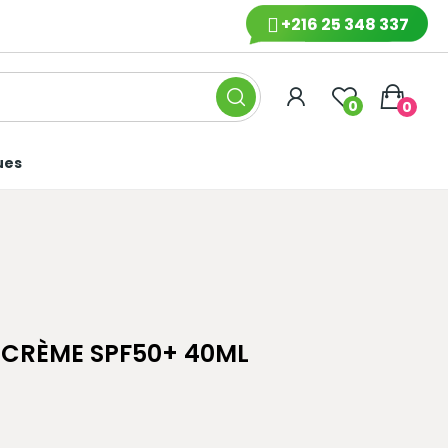
+216 25 348 337
0
0
ues
R CRÈME SPF50+ 40ML