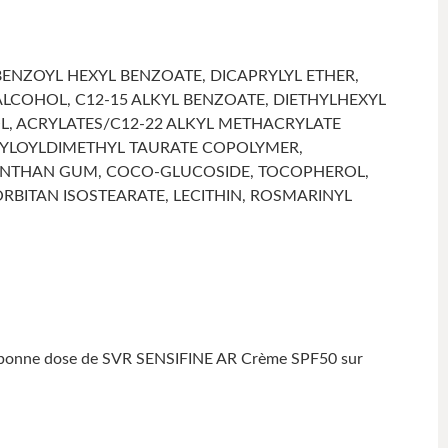
BENZOYL HEXYL BENZOATE, DICAPRYLYL ETHER,
ALCOHOL, C12-15 ALKYL BENZOATE, DIETHYLHEXYL
L, ACRYLATES/C12-22 ALKYL METHACRYLATE
RYLOYLDIMETHYL TAURATE COPOLYMER,
 XANTHAN GUM, COCO-GLUCOSIDE, TOCOPHEROL,
ORBITAN ISOSTEARATE, LECITHIN, ROSMARINYL
z une bonne dose de SVR SENSIFINE AR Crème SPF50 sur