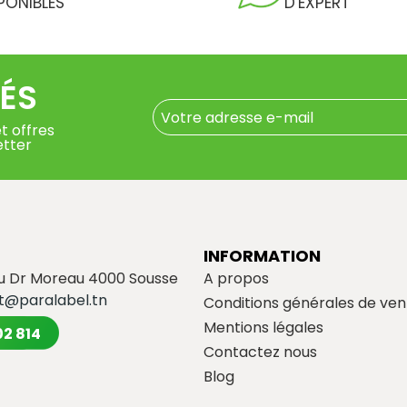
PONIBLES
D'EXPERT
ÉS
t offres
etter
INFORMATION
du Dr Moreau 4000 Sousse
A propos
t@paralabel.tn
Conditions générales de ven
Mentions légales
02 814
Contactez nous
Blog