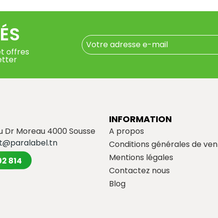
ÉS
t offres
etter
INFORMATION
du Dr Moreau 4000 Sousse
A propos
t@paralabel.tn
Conditions générales de ven
Mentions légales
02 814
Contactez nous
Blog