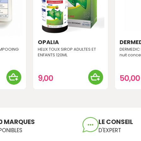
OPALIA
DERME
AMPOOING
HELIX TOUX SIROP ADULTES ET
DERMEDIC
ENFANTS 120ML
nuit conce
9,00
50,0
0 MARQUES
LE CONSEIL
PONIBLES
D'EXPERT