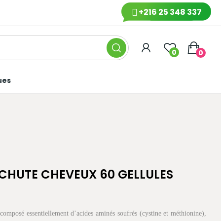
+216 25 348 337
0
0
ues
-CHUTE CHEVEUX 60 GELLULES
composé essentiellement d’acides aminés soufrés (cystine et méthionine),