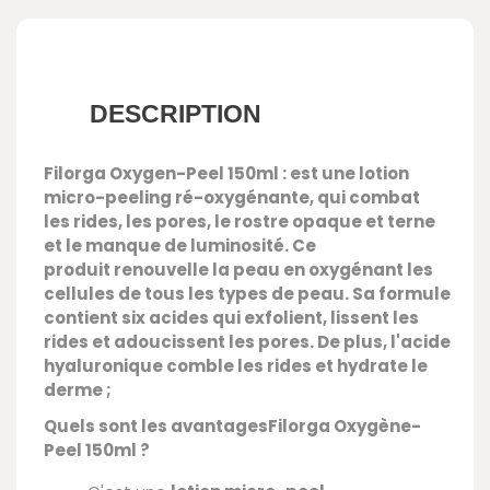
DESCRIPTION
Filorga Oxygen-Peel 150ml
:
est une
lotion
micro-peeling ré-oxygénante,
qui combat
les
rides
, les
pores
, le rostre
opaque et terne
et le manque de luminosité
. Ce
produit
renouvelle la peau en oxygénant les
cellules de
tous les types de peau
. Sa formule
contient
six
acides qui exfolient, lissent les
rides et adoucissent les pores.
De plus, l'
acide
hyaluronique comble les rides
et
hydrate le
derme ;
Quels sont les avantages
Filorga Oxygène-
Peel 150ml ?