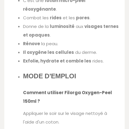
C'est une
lotion micro-peel
réoxygénante
.
Combat les
rides
et les
pores
.
Donne de la
luminosité
aux
visages ternes
et opaques
.
Rénove
la peau.
Il oxygène les cellules
du derme.
Exfolie, hydrate et comble les
rides.
MODE D'EMPLOI
Comment utiliser Filorga
Oxygen-Peel
150ml
?
Appliquer le soir sur le visage nettoyé à
l'aide d'un coton.