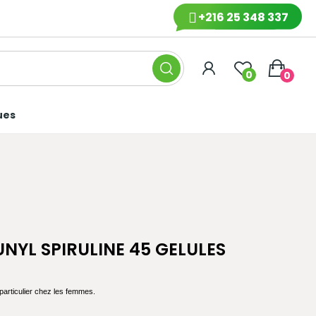
+216 25 348 337
0
0
ues
NYL SPIRULINE 45 GELULES
n particulier chez les femmes.