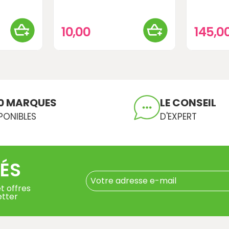
10,00
145,0
0 MARQUES
LE CONSEIL
PONIBLES
D'EXPERT
ÉS
t offres
etter