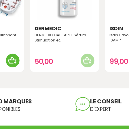
DERMEDIC
ISDIN
illonnant
DERMEDIC CAPILARTE Sérum
Isdin Flav
Stimulation et...
10AMP
50,00
99,0
0 MARQUES
LE CONSEIL
PONIBLES
D'EXPERT