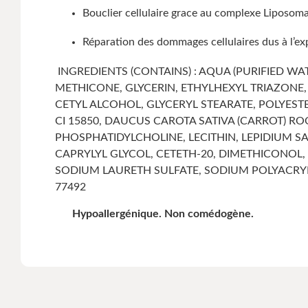
Bouclier cellulaire grace au complexe Liposo
Réparation des dommages cellulaires dus à l’ex
INGREDIENTS (CONTAINS) : AQUA (PURIFIED 
METHICONE, GLYCERIN, ETHYLHEXYL TRIAZONE
CETYL ALCOHOL, GLYCERYL STEARATE, POLYES
CI 15850, DAUCUS CAROTA SATIVA (CARROT) R
PHOSPHATIDYLCHOLINE, LECITHIN, LEPIDIUM 
CAPRYLYL GLYCOL, CETETH-20, DIMETHICONOL,
SODIUM LAURETH SULFATE, SODIUM POLYACRYL
77492
Hypoallergénique. Non comédogène.