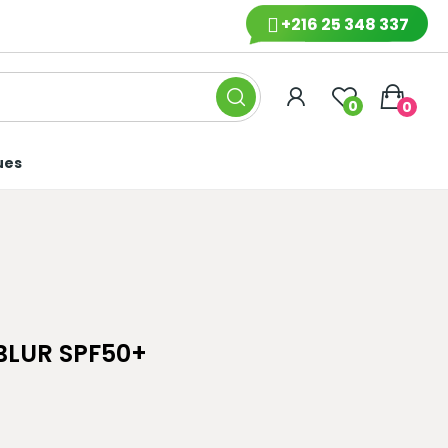
+216 25 348 337
0
0
ues
BLUR SPF50+