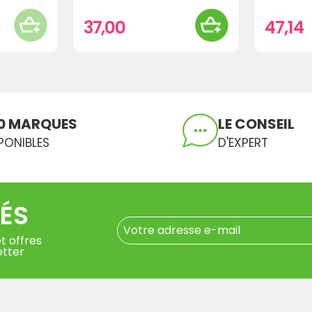
37,00
47,14
0 MARQUES
LE CONSEIL
PONIBLES
D'EXPERT
ÉS
t offres
etter