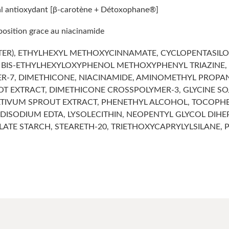
mal antioxydant [β-carotène + Détoxophane®]
position grace au niacinamide
WATER), ETHYLHEXYL METHOXYCINNAMATE, CYCLOPENTASI
, BIS-ETHYLHEXYLOXYPHENOL METHOXYPHENYL TRIAZINE,
TER-7, DIMETHICONE, NIACINAMIDE, AMINOMETHYL PROP
OOT EXTRACT, DIMETHICONE CROSSPOLYMER-3, GLYCINE S
SATIVUM SPROUT EXTRACT, PHENETHYL ALCOHOL, TOCOPHE
 DISODIUM EDTA, LYSOLECITHIN, NEOPENTYL GLYCOL DIHE
ATE STARCH, STEARETH-20, TRIETHOXYCAPRYLYLSILANE,