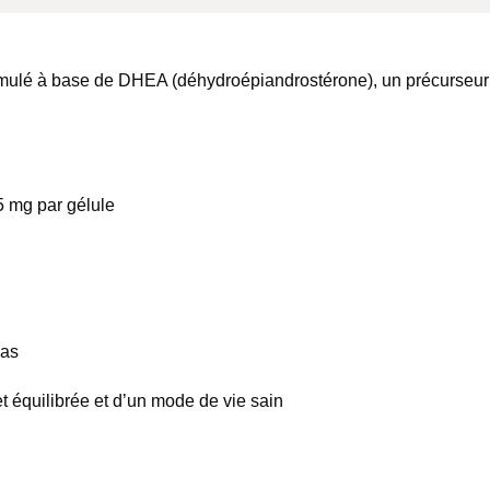
ulé à base de DHEA (déhydroépiandrostérone), un précurseur n
5 mg par gélule
pas
t équilibrée et d’un mode de vie sain