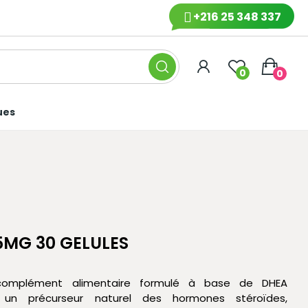
+216 25 348 337
0
0
ues
5MG 30 GELULES
omplément alimentaire formulé à base de DHEA
, un précurseur naturel des hormones stéroïdes,