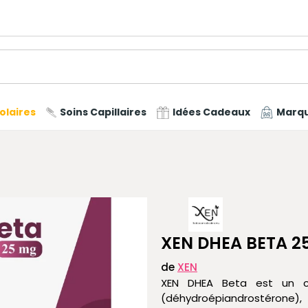
olaires
Soins Capillaires
Idées Cadeaux
Marq
XEN DHEA BETA 2
de
XEN
XEN DHEA Beta est un c
(déhydroépiandrostérone)