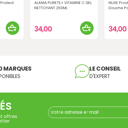
 Protect
ALANIA PURETE+ VITAMINE C GEL
NUXE Prodi
NETTOYANT 250ML
Douche Pa
34,00
34,00
0 MARQUES
LE CONSEIL
PONIBLES
D'EXPERT
ÉS
t offres
etter