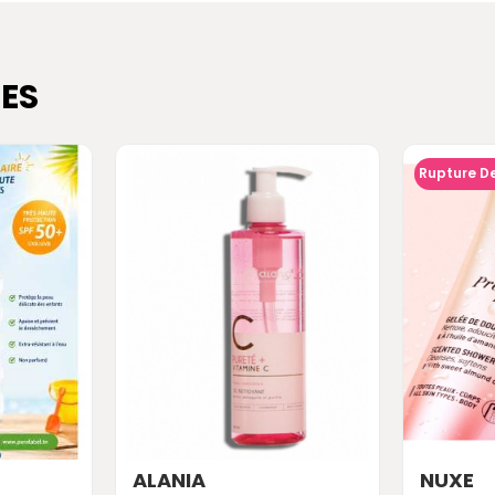
ES
Rupture D
ALANIA
NUXE