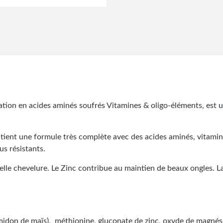
s
n en acides aminés soufrés Vitamines & oligo-éléments, est
u
une formule très complète avec des acides aminés, vitamines, 
us résistants.
belle chevelure. Le Zinc contribue au maintien de beaux ongles. L
midon de maïs), méthionine, gluconate de zinc, oxyde de magnés