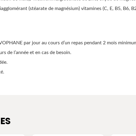
agglomérant (stéarate de magnésium) vitamines (C, E, B5, B6, B2,
NOVOPHANE par jour au cours d’un repas pendant 2 mois minimu
rs de l’année et en cas de besoin.
ndée.
té.
ES