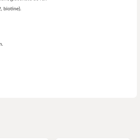
 biotine).
m.