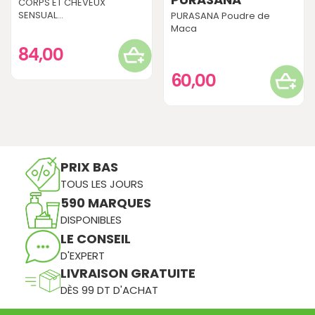
CORPS ET CHEVEUX
SENSUAL...
PURASANA Poudre de
Maca
84,00
60,00
PRIX BAS
TOUS LES JOURS
590 MARQUES
DISPONIBLES
LE CONSEIL
D'EXPERT
LIVRAISON GRATUITE
DÈS 99 DT D'ACHAT