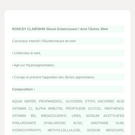
RONCEY CLAIRSKIN Sérum Eclaircissant / Anti-Tâches 30ml
Correcteur Intensif / Réuniformisant de teint
• Uniformise le teint,
• Agit sur l’hyperpigmentation,
• Corrige et prévient l’apparition des tâches pigmentaires.
Composition :
AQUA/ WATER, PROPANEDIOL, GLYCERIN, ETHYL ASCORBIC ACID
(VITAMIN C), ALPHA ARBUTIN, PROPYLENE GLYCOL, PANTHENOL
(VITAMIN B5), IMIDAZOLIDINYL UREA, SODIUM ACETYLATED
HYALURONATE (HYALURONIC ACID), XANTHANE GUM,
HYDROXYPROPYL METHYLCELLULOSE, SODIUM BENZOATE,