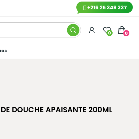
+216 25 348 337
0
0
ues
DE DOUCHE APAISANTE 200ML