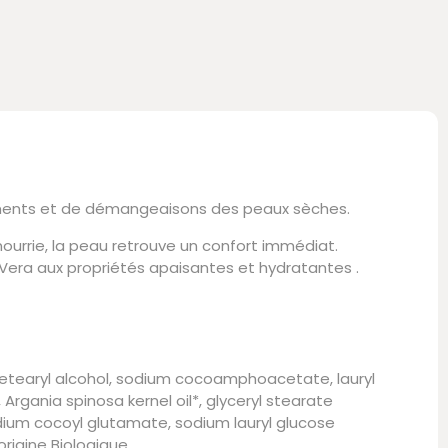
lements et de démangeaisons des peaux sèches.
nourrie, la peau retrouve un confort immédiat.
era aux propriétés apaisantes et hydratantes .
etearyl alcohol, sodium cocoamphoacetate, lauryl
rgania spinosa kernel oil*, glyceryl stearate
sodium cocoyl glutamate, sodium lauryl glucose
origine Biologique