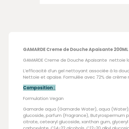
GAMARDE Creme de Douche Apaisante 200ML
GAMARDE Creme de Douche Apaisante nettoie la p
L’efficacité d’un gel nettoyant associée à la dou
Nettoie et apaise. Formulée avec 72% de crème 
Composition :
Formulation Vegan
Gamarde aqua (Gamarde Water), aqua (Water), Gl
glucoside, parfum (Fragrance), Butyrospermum park
citrate, cetearyl glucoside, xanthan gum, glycery
carboxylate, C14-22 alcohols, C12-20 alkyl glucosid