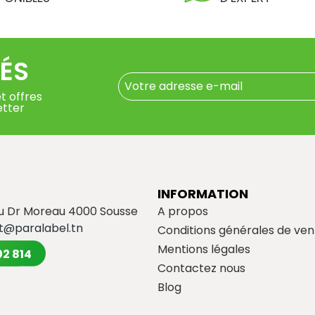
ÉS
t offres
etter
INFORMATION
du Dr Moreau 4000 Sousse
A propos
t@paralabel.tn
Conditions générales de ven
Mentions légales
02 814
Contactez nous
Blog