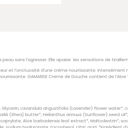
eau sans l’agresser. Elle apaise les sensations de tirail
ceur et l’onctuosité d’une crème nourrissante. Intensément 
nourrissante. GAMARDE Creme de Douche contient de l’Aloe V
ycerin, Lavandula angustifolia (Lavender) flower water*, c
ii (Shea) butter*, Helianthus annuus (Sunflower) seed oil*, A
l caprylate, Aloe barbadensis leaf extract*, Maltodextrin*, 
e, sodium hyaluronate, tocopherol, citric acid. *ingrédient d’