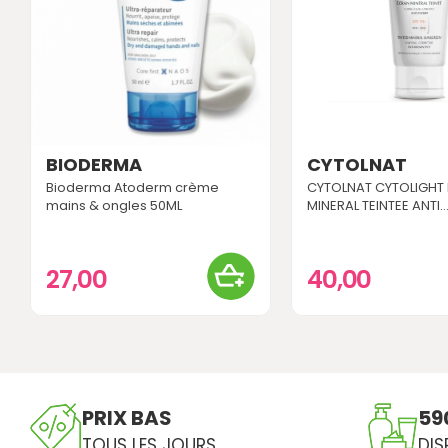
BIODERMA
CYTOLNAT
Bioderma Atoderm crème
CYTOLNAT CYTOLIGHT
mains & ongles 50ML
MINERAL TEINTEE ANTI..
27,00
40,00
PRIX BAS
59
TOUS LES JOURS
DIS