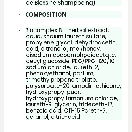
de Bioxsine Shampooing)
COMPOSITION
·
Biocomplex B11-herbal extract,
·
aqua, sodium laureth sulfate,
propylene glycol, dehydroacetic,
acid, citronellol, mel/honey,
disodium cocoamphodiacetate,
decyl glucoside, PEG/PPG-120/10,
sodium chloride, laureth-2,
phenoxyethanol, parfum,
trimethylpropane triolate,
polysorbate-20, amodimethicone,
hydroxypropyl guar,
hydroxypropyltrimonium chloride,
laureth-9, glycerin, trideceth-12,
benzoic acid, C11-15 Pareth-7,
geraniol, citric-acid