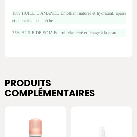
10% HUILE D'AMANDE Émollient naturel et hydratant, apaise
et adoucit la peau sèche.
35% HUILE DE SOJA Fournit élasticité et lissage à la peau.
PRODUITS
COMPLÉMENTAIRES