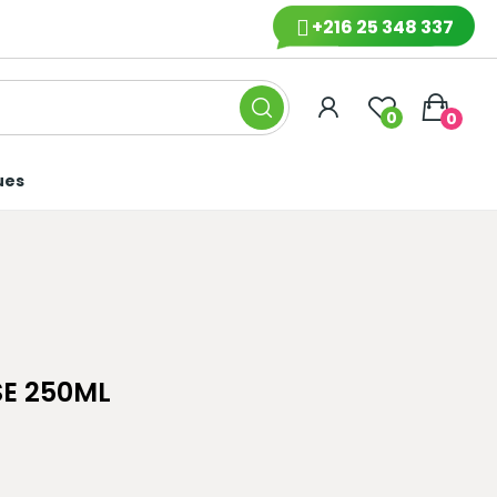
+216 25 348 337
0
0
ues
SE 250ML