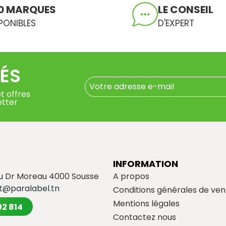
0 MARQUES
LE CONSEIL
PONIBLES
D'EXPERT
ÉS
t offres
etter
INFORMATION
du Dr Moreau 4000 Sousse
A propos
t@paralabel.tn
Conditions générales de ven
Mentions légales
02 814
Contactez nous