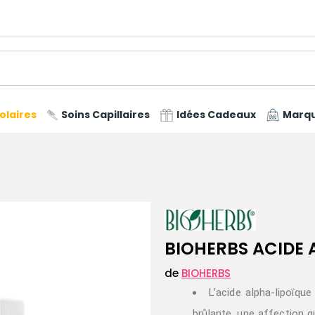
olaires
Soins Capillaires
Idées Cadeaux
Marq
BIOHERBS ACIDE 
de
BIOHERBS
L’acide alpha-lipoïq
brûlante, une affection q