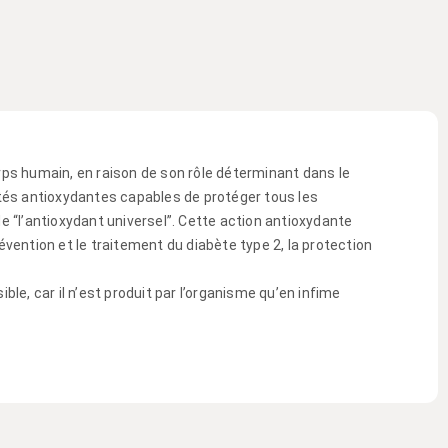
rps humain, en raison de son rôle déterminant dans le
étés antioxydantes capables de protéger tous les
e “l’antioxydant universel”. Cette action antioxydante
vention et le traitement du diabète type 2, la protection
le, car il n’est produit par l’organisme qu’en infime