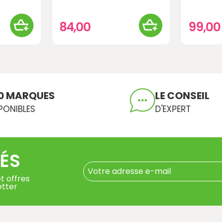
84,00
99,0
0 MARQUES
LE CONSEIL
PONIBLES
D'EXPERT
ÉS
t offres
etter