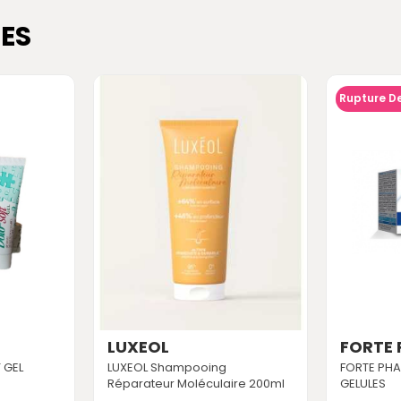
ES
Rupture D
LUXEOL
FORTE
 GEL
LUXEOL Shampooing
FORTE PHA
Réparateur Moléculaire 200ml
GELULES