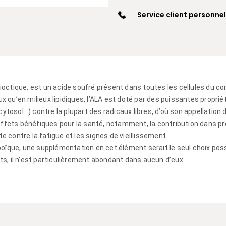
Service client personnel
octique, est un acide soufré présent dans toutes les cellules du co
 qu’en milieux lipidiques, l’ALA est doté par des puissantes propri
osol…) contre la plupart des radicaux libres, d’où son appellation d
effets bénéfiques pour la santé, notamment, la contribution dans pré
te contre la fatigue et les signes de vieillissement.
oïque, une supplémentation en cet élément serait le seul choix possib
s, il n’est particulièrement abondant dans aucun d’eux.