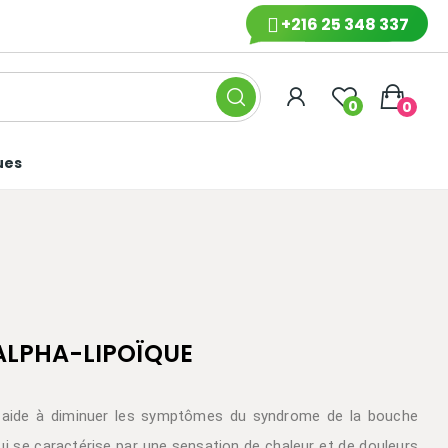
+216 25 348 337
0
0
ues
ALPHA-LIPOÏQUE
ue aide à diminuer les symptômes du syndrome de la bouche
ui se caractérise par une sensation de chaleur et de douleurs