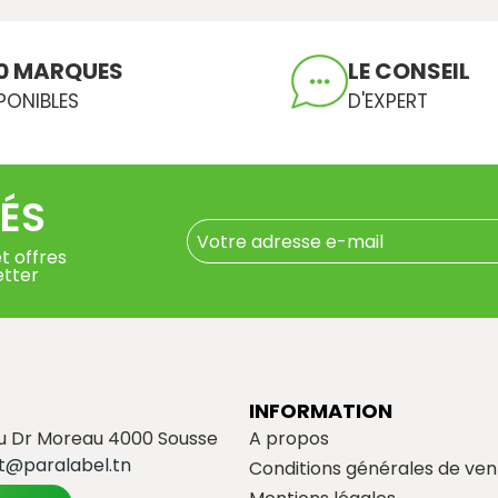
0 MARQUES
LE CONSEIL
PONIBLES
D'EXPERT
ÉS
t offres
etter
INFORMATION
du Dr Moreau 4000 Sousse
A propos
t@paralabel.tn
Conditions générales de ven