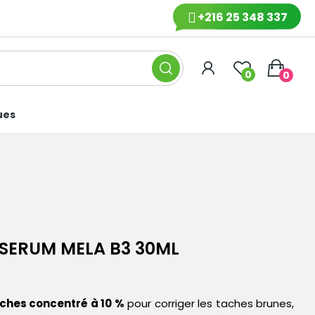
+216 25 348 337
0
0
ues
SERUM MELA B3 30ML
ches concentré à 10 %
pour corriger les taches brunes,