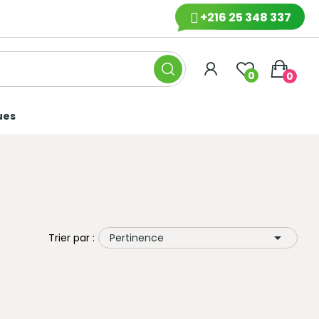
+216 25 348 337
0
0
ues

Trier par :
Pertinence