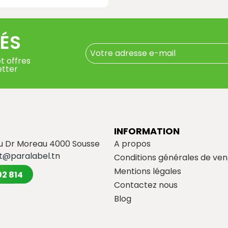
ÉS
t offres
etter
INFORMATION
du Dr Moreau 4000 Sousse
A propos
t@paralabel.tn
Conditions générales de ven
Mentions légales
02 814
Contactez nous
Blog