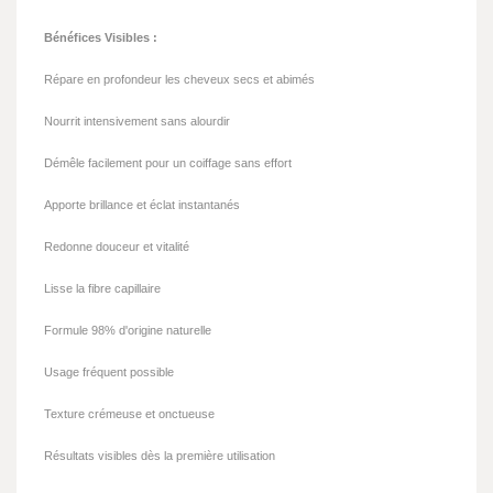
Bénéfices Visibles :
Répare en profondeur les cheveux secs et abimés
Nourrit intensivement sans alourdir
Démêle facilement pour un coiffage sans effort
Apporte brillance et éclat instantanés
Redonne douceur et vitalité
Lisse la fibre capillaire
Formule 98% d'origine naturelle
Usage fréquent possible
Texture crémeuse et onctueuse
Résultats visibles dès la première utilisation