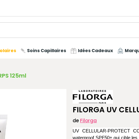
olaires
Soins Capillaires
Idées Cadeaux
Marq
RPS 125ml
FILORGA UV CEL
de
Filorga
UV CELLULAR-PROTECT CORPS 
waterproof SPF50+ qui cible les 