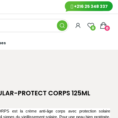
+216 25 348 337
0
0
ues
LULAR-PROTECT CORPS 125ML
est la crème anti-âge corps avec protection solaire
4 signes du vieillissement solaire. Pour une peau bien protégée,