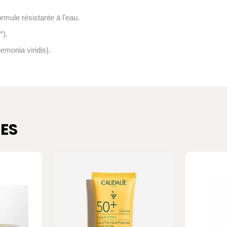
rmule résistante à l'eau.
*).
emonia viridis).
ES