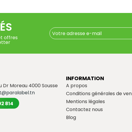
ÉS
t offres
etter
INFORMATION
du Dr Moreau 4000 Sousse
A propos
t@paralabel.tn
Conditions générales de ven
Mentions légales
02 814
Contactez nous
Blog