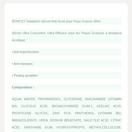
RONCEY Sebiaskin Sérum Anti-Acné pour Peau Grasse 30ml
Sérum Ultra Concentré, Ultra Efficace pour les Peaux Grasses à tendance
Acnéique
• Anti-imperfections
• Anti-marques
• Peeling quotidien
Composition :
AQUA/ WATER, PROPANEDIOL, GLYCERINE, NIACINAMIDE (VITAMIN
B3), GLICOLIC ACID, BIOSACCHARIDE GUM-1, AZELAIC ACID,
PROPYLENE GLYCOL, ZINC PCA, PANTHENOL (VITAMIN B5),
IMIDAZOLIDINYL UREA, SODIUM BENZOATE, SALICYLIC ACID, CITRIC
ACID, XANTHANE GUM, HYDROXYPROPYL METHYLCELLULOSE,