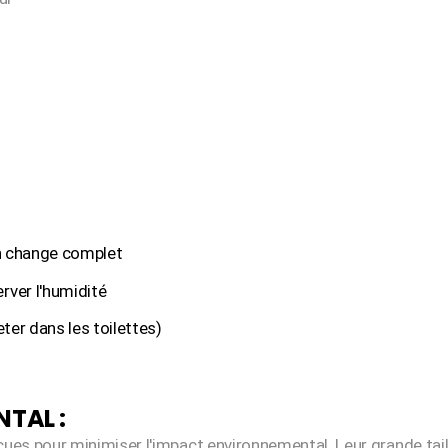
un change complet
ver l'humidité
eter dans les toilettes)
TAL :
ues pour minimiser l'impact environnemental. Leur grande taill