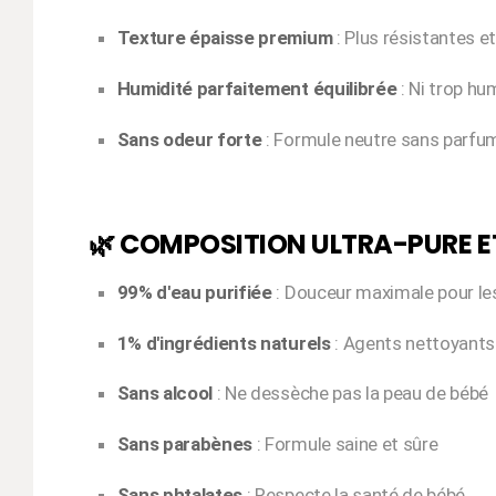
Texture épaisse premium
: Plus résistantes e
Humidité parfaitement équilibrée
: Ni trop hu
Sans odeur forte
: Formule neutre sans parfu
🌿 COMPOSITION ULTRA-PURE ET
99% d'eau purifiée
: Douceur maximale pour les
1% d'ingrédients naturels
: Agents nettoyants
Sans alcool
: Ne dessèche pas la peau de bébé
Sans parabènes
: Formule saine et sûre
Sans phtalates
: Respecte la santé de bébé