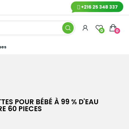
+216 25 348 337
0
0
ues
ES POUR BÉBÉ À 99 % D'EAU
E 60 PIECES