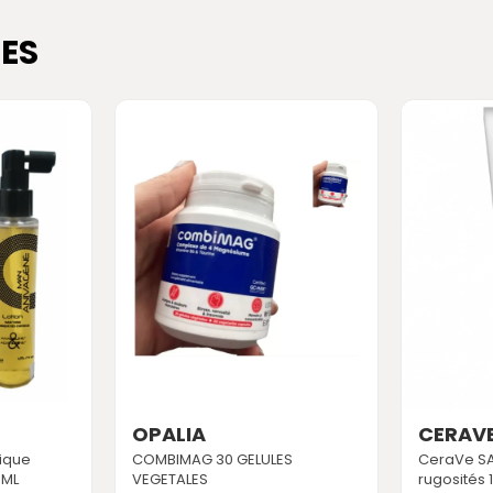
ES
OPALIA
CERAV
ique
COMBIMAG 30 GELULES
CeraVe SA
5ML
VEGETALES
rugosités 