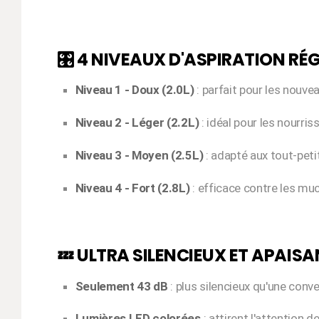
🎛️ 4 NIVEAUX D'ASPIRATION RÉ
Niveau 1 - Doux (2.0L)
: parfait pour les nouve
Niveau 2 - Léger (2.2L)
: idéal pour les nourri
Niveau 3 - Moyen (2.5L)
: adapté aux tout-peti
Niveau 4 - Fort (2.8L)
: efficace contre les mu
💤 ULTRA SILENCIEUX ET APAIS
Seulement 43 dB
: plus silencieux qu'une conv
Lumières LED colorées
: attirent l'attention d