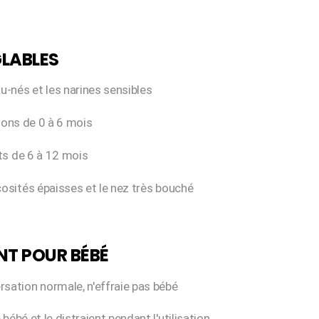
GLABLES
au-nés et les narines sensibles
ssons de 0 à 6 mois
ts de 6 à 12 mois
cosités épaisses et le nez très bouché
ANT POUR BÉBÉ
ersation normale, n'effraie pas bébé
e bébé et le distraient pendant l'utilisation