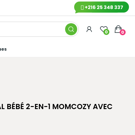
+216 25 348 337
0
0
ues
AL BÉBÉ 2-EN-1 MOMCOZY AVEC