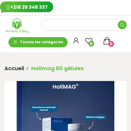
+216 25 348 337
Toutes les catégories
0
0
Accueil
Holimag 60 gélules