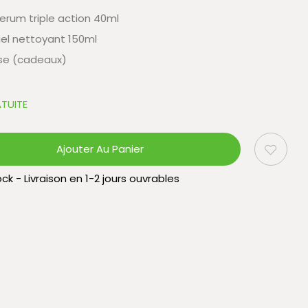
erum triple action 40ml
el nettoyant 150ml
sse (cadeaux)
TUITE
Ajouter Au Panier
ck - Livraison en 1-2 jours ouvrables