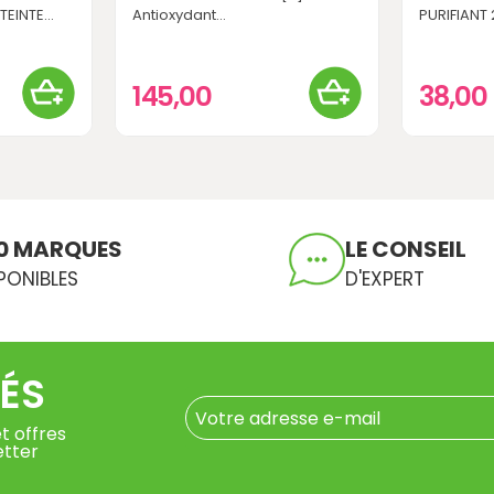
INTE...
Antioxydant...
PURIFIANT
145,00
38,00
0 MARQUES
LE CONSEIL
PONIBLES
D'EXPERT
ÉS
t offres
etter