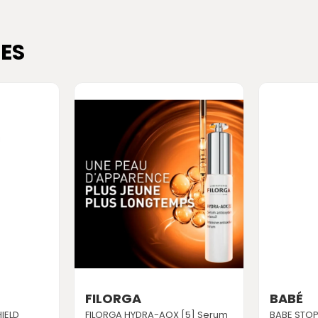
ES
FILORGA
BABÉ
IELD
FILORGA HYDRA-AOX [5] Serum
BABE STOP