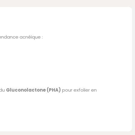
tendance acnéique :
 du
Gluconolactone (PHA)
pour exfolier en