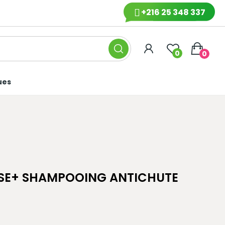
+216 25 348 337
0
0
ues
SE+ SHAMPOOING ANTICHUTE