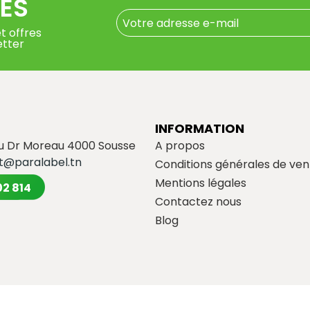
ÉS
t offres
etter
INFORMATION
du Dr Moreau 4000 Sousse
A propos
t@paralabel.tn
Conditions générales de ven
Mentions légales
02 814
Contactez nous
Blog